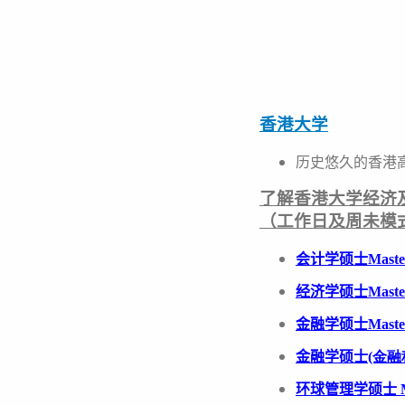
香港大学
历
史悠久的
香港
了解香港大学
经济
（工作日及周未模
会
计
学
硕
士
Maste
经济
学
硕
士
Maste
金融学
硕
士
Maste
金融学
硕士
(金融
环
球管理学
硕
士
M