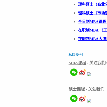
理科硕
士（商业
理科硕
士（市场
全日制MBA课程 Fu
在职制MBA （工作
在职制MBA大
私
隐
条例
MBA课程
- 关注我
们
:
硕士课程
- 关注我
们
: