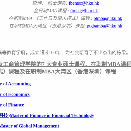
查询： 硕士课程
:
fbemsc@hku.hk
全日制MBA课程
:
ftmba@hku.hk
在职制MBA （工作日及周未模式）课程
:
ptmba@hku.hk
在职制MBA大湾区（香港深圳）课程
:
ptgbamba@hku.hk
高等教育学府，成立超
过
100年，
为
社会培育了不少杰出的
栋
梁
。
及工商管理学
院的
7 大
专业硕士课程、在职制MBA课程
式）课程及在职制MBA大湾区（香港深圳）课程
r of Accounting
r of Economics
r of Finance
科技)
Master of Finance in Financial Technology
aster of Global Management