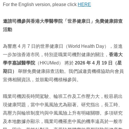
For the English version, please click
HERE
邀請司機參與香港大學醫學院「世界健康日」免費健康篩查
活動
為響應 4 月 7 日的世界健康日（World Health Day），並進
一步加強香港市民，特別是職業司機對健康的關注，
香港大
學李嘉誠醫學院
（HKUMed） 將於
2026 年 4 月 19 日（星
期日）
舉辦免費健康篩查活動。我們誠邀貴機構協助向會員
宣傳相關資訊，並鼓勵司機積極參與。
職業司機因長時間駕駛、輪班工作及工作壓力大，較容易出
現健康問題，當中中風風險尤為顯著。研究指出，長工時、
高壓力與輪班制度均與中風風險上升有明確關聯。多項研究
及本地數據亦顯示，職業司機罹患中風的機率遠高於一般市