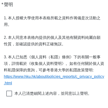
*
Required
聲明
1. 本人授權大學使用本表格所載之資料作籌備是次活動之
⽤。
2. 本人同意本表格內提供的個人及其他有關資料純屬自願
性質，並確認提供的資料正確無誤。
3. 本人已知悉《個人資料（私隱）條例》下的有關一般事
項，詳情載於《收集個人資料聲明》。如有任何關於個人資
料私隱保障的查詢，可參考香港大學的私隱政策聲明:
https://www.hku.hk/about/policies_reports/c_privacy_policy
.html
本⼈已清楚細閱上述內容，並同意以上聲明。